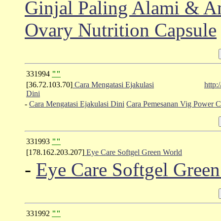
Ginjal Paling Alami & 
Ovary Nutrition Capsule
331994
""
[36.72.103.70]
Cara Mengatasi Ejakulasi
http:
Dini
-
Cara Mengatasi Ejakulasi Dini
Cara Pemesanan Vig Power C
331993
""
[178.162.203.207]
Eye Care Softgel Green World
-
Eye Care Softgel Gree
331992
""