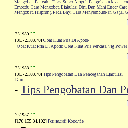
Mengobati Penyakit Tipes Super Ampuh
Pengobatan kista ate
Empedu
Cara Mengobati Ejakulasi Dini Dan Mani Encer
Cara
Mengobati Hisprung Pada Bayi
Cara Menyembuhkan Gagal Gi
331989
""
[36.72.103.70]
Obat Kuat Pria Di Apotik
-
Obat Kuat Pria Di Apotik
Obat Kuat Pria Perkasa
Vig Power 
331988
""
[36.72.103.70]
Tips Pengobatan Dan Pencegahan Ejakulasi
Dini
-
Tips Pengobatan Dan P
331987
""
[178.155.34.102]
Геннадий Королёв