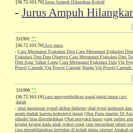
[36.72.103.70]
Jurus Ampuh Hilangkan Keloid
-
Jurus Ampuh Hilangkan
331991
""
[36.72.103.70]
Ace maxs
-
Cara Mengatasi Ejakulasi Dini
Cara Mengatasi Ejakulasi Din
Ejakulasi Dini Dan Obatnya
Cara Mengatasi Ejakulasi Dini T
Dini Agar Tahan Lama
Cara Mengatasi Ejakulasi Dini
Vig Pow
Power Capsule
Vig Power Capsule
Harga Vig Power Capsule 
331990
""
[36.72.163.16]
cara menyembuhkan gagal ginjal tanpa cuci
darah
-
obat gangguan syaraf akibat diabetes
obat nyeri lambung dan 
angin duduk karena kolesterol tinggi
Obat Panu manjur Di Apo
silinder bisa disembuhkan
Obat penyakit lupus yang paling a
kejang kejang pada anak reaksi cepat
cara mengobati rabun sen
cara menghilangkan benjolan di ketiak tanpa operasi
Apakah ra