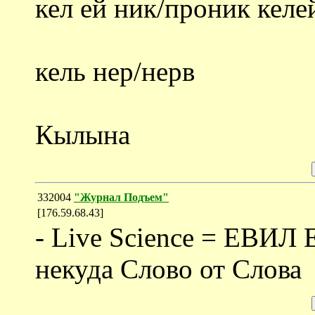
кел ей ник/проник келе
кель нер/нерв
Кылына
332004
"Журнал Подъем"
[176.59.68.43]
- Live Science = ЕВИЛ
некуда Слово от Слова