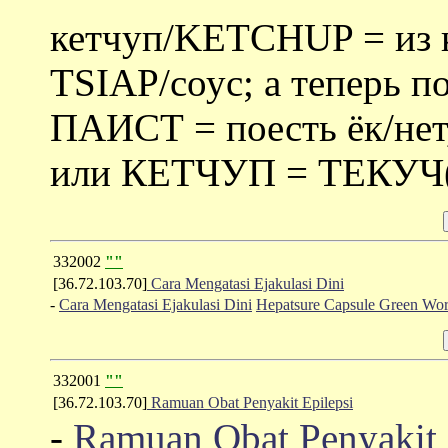
кетчуп/KETCHUP = из 
TSIAP/соус; а теперь п
ПАИСТ = поесть ёк/нет,
или КЕТЧУП = ТЕКУЧ(а
332002
""
[36.72.103.70]
Cara Mengatasi Ejakulasi Dini
-
Cara Mengatasi Ejakulasi Dini
Hepatsure Capsule Green Wor
332001
""
[36.72.103.70]
Ramuan Obat Penyakit Epilepsi
-
Ramuan Obat Penyakit 