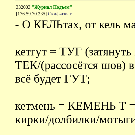
332003
"Журнал Подъем"
[176.59.70.235]
Скиф-азиат
- О КЕЛЬтах, от кель ма
кетгут = ТУГ (затянуть
ТЕК/(рассосётся шов) 
всё будет ГУТ;
кетмень = КЕМЕНЬ Т =
кирки/долбилки/мотыги