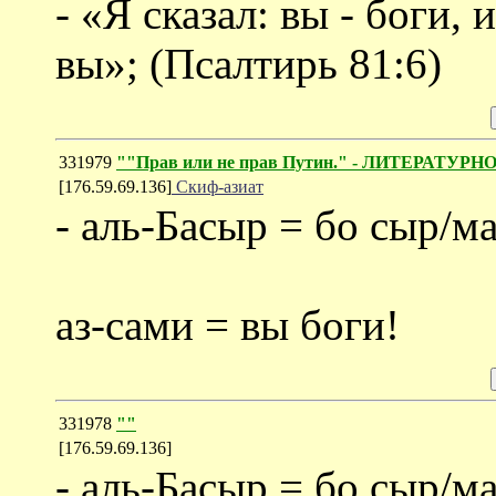
- «Я сказал: вы - боги,
вы»; (Псалтирь 81:6)
331979
""Прав или не прав Путин." - ЛИТЕРАТУР
[176.59.69.136]
Скиф-азиат
- аль-Басыр = бо сыр/м
аз-сами = вы боги!
331978
""
[176.59.69.136]
- аль-Басыр = бо сыр/м