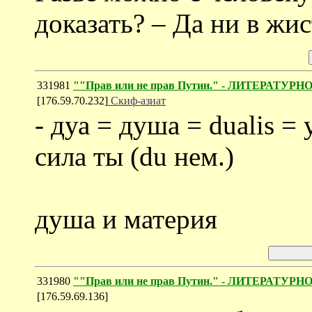
доказать? – Да ни в жис
331981
""Прав или не прав Путин." - ЛИТЕРАТУР
[176.59.70.232]
Скиф-азиат
- дуа = душа = dualis =
сила ты (du нем.)
душа и материя
331980
""Прав или не прав Путин." - ЛИТЕРАТУР
[176.59.69.136]