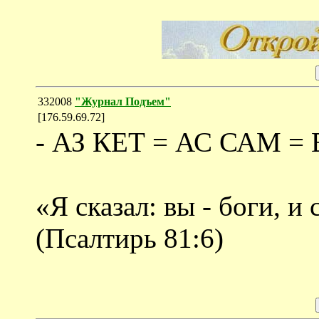
332008
"Журнал Подъем"
[176.59.69.72]
- АЗ КЕТ = АС САМ =
«Я сказал: вы - боги, и
(Псалтирь 81:6)