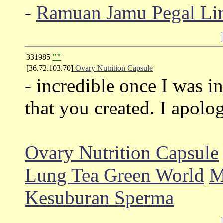
-
Ramuan Jamu Pegal Li
331985
""
[36.72.103.70]
Ovary Nutrition Capsule
- incredible once I was i
that you created. I apol
Ovary Nutrition Capsule
Lung Tea Green World
M
Kesuburan Sperma