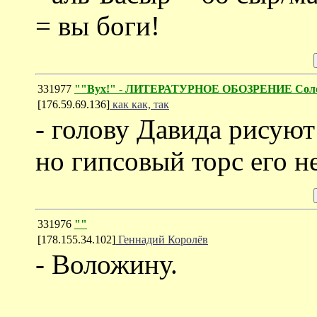
= вы боги!
331977
""Вух!" - ЛИТЕРАТУРНОЕ ОБОЗРЕНИЕ Соло
[176.59.69.136]
как как, так
- голову Давида рисуют
но гипсовый торс его н
331976
""
[178.155.34.102]
Геннадий Королёв
- Воложину.