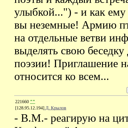
улыбкой...") - и как е
вы неземные! Армию пт
на отдельные ветви ин
выделять свою беседку 
поэзии! Приглашение н
относится ко всем...
221660
""
[128.95.12.194]
Д. Крылов
- В.М.- реагирую на ци