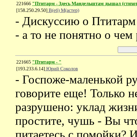
221666
"Птитарм - Здесь Мандельштам дышал (стихо
[158.250.29.50]
В(еб) М(астер)
- Дискуссию о Птитарм 
- а то не понятно о чем 
221665
"Птитарм - "
[193.233.6.14]
Юрий Соколов
- Госпоже-маленькой ру
говорите еще! Только не
разрушено: уклад жизни
простите, чушь - Вы чт
питаетесь с помойки? И