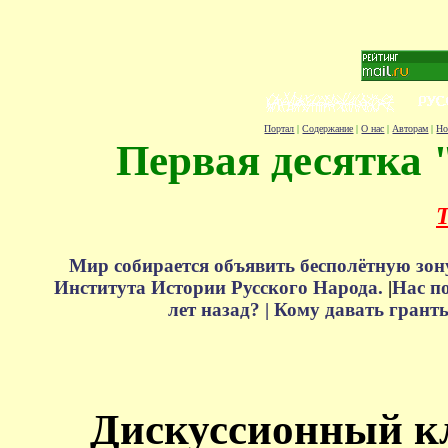
Портал
|
Содержание
|
О нас
|
Авторам
|
Но
Первая десятка 
Т
Мир собирается объявить бесполётную зон
Института Истории Русского Народа.
|
Нас п
лет назад? |
Кому давать грант
Дискуссионный к