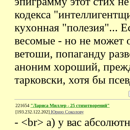
эпиграмму этот стих не
кодекса "интеллигентщ
кухонная "полезия"... 
весомые - но не может 
ветоши, попаганду разв
аноним хороший, прежд
тарковски, хотя бы псев
221654
"Лариса Миллер - 25 стихотворений"
[193.232.122.202]
Юрию Соколову
- <br> а) у вас абсолют