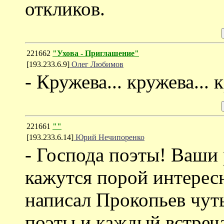
откликов.
221662
"Ухова - Приглашение"
[193.233.6.9]
Олег Любимов
- Кружева... кружева...
221661
""
[193.233.6.14]
Юрий Нечипоренко
- Господа поэты! Ваши 
кажутся порой интересн
написал Прокопьев чуть
поэты и каждый встреч