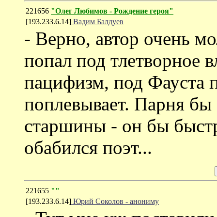
221656
"Олег Любимов - Рождение героя"
[193.233.6.14]
Вадим Балдуев
- Верно, автор очень мо
попал под тлетворное в
пацифизм, под Фауста п
поплевывает. Парня бы 
старшины - он бы быстр
обабился поэт...
221655
""
[193.233.6.14]
Юрий Соколов - анониму