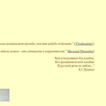
долго размышляет прежде, чем что-нибудь подумать." (
"Графоманы"
)
 юдоли печали - это учтивость и корректность." (
Василий Пригодич
)
"Как уст румяных без улыбки,
Без грамматической ошибки
Я русской речи не люблю..."
А.С.Пушкин