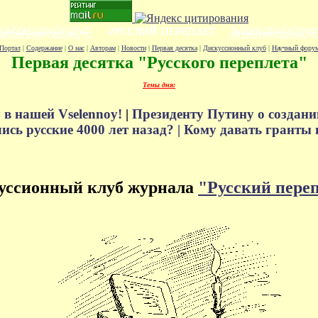
Портал
|
Содержание
|
О нас
|
Авторам
|
Новости
|
Первая десятка
|
Дискуссионный клуб
|
Научный фору
Первая десятка "Русского переплета"
Темы дня:
 в нашей Vselennoy!
|
Президенту Путину о создани
сь русские 4000 лет назад? |
Кому давать гранты 
уссионный клуб журнала
"Русский пере