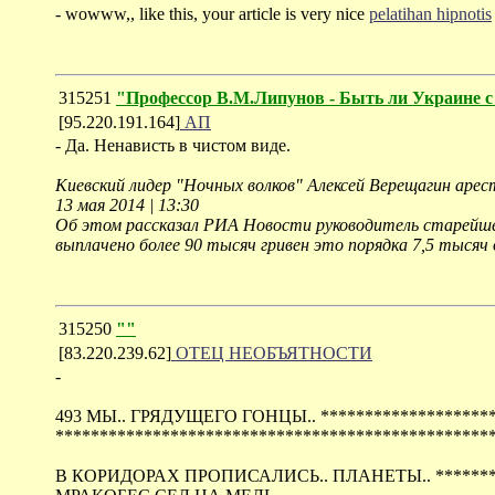
- wowww,, like this, your article is very nice
pelatihan hipnotis
315251
"Профессор В.М.Липунов - Быть ли Украине с
[95.220.191.164]
АП
- Да. Ненависть в чистом виде.
Киевский лидер "Ночных волков" Алексей Верещагин арес
13 мая 2014 | 13:30
Об этом рассказал РИА Новости руководитель старейшег
выплачено более 90 тысяч гривен это порядка 7,5 тысяч 
315250
""
[83.220.239.62]
ОТЕЦ НЕОБЪЯТНОСТИ
-
493 МЫ.. ГРЯДУЩЕГО ГОНЦЫ.. ******************
*************************************************
В КОРИДОРАХ ПРОПИСАЛИСЬ.. ПЛАНЕТЫ.. ********