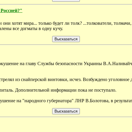
 Россией?"
и они хотят мира... только будет ли толк? ...толкователи, толмач
лены все догматы в одну кучу.
покушение на главу Службы безопасности Украины В.А.Наливайч
трелял из снайперской винтовки, исчез. Возбуждено уголовное д
спиталь. Дополнительной информации пока не поступало.
ение на "народного губернатора" ЛНР В.Болотова, в результат