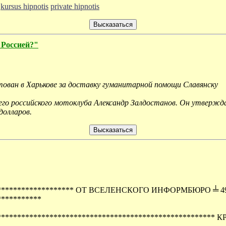
kursus hipnotis
private hipnotis
 Россией?"
тован в Харькове за доставку гуманитарной помощи Славянску
о российского мотоклуба Александр Залдостанов. Он утверждае
долларов.
******************** ОТ ВСЕЛЕНСКОГО ИНФОРМБЮРО ╧ 493
***********
***************************************************