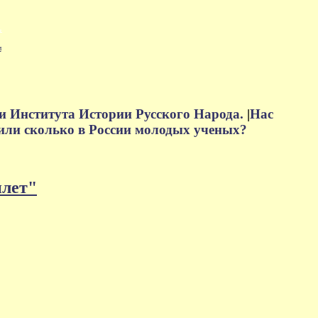
м
и Института Истории Русского Народа.
|
Нас
или сколько в России молодых ученых?
плет"