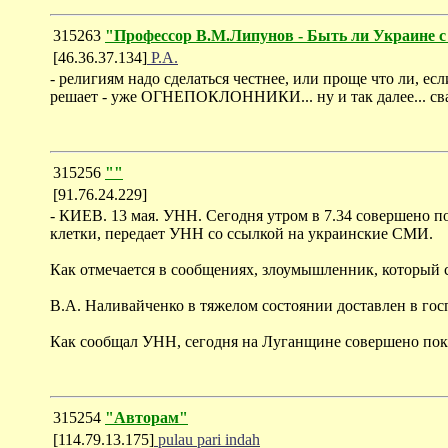
315263
"Профессор В.М.Липунов - Быть ли Украине с
[46.36.37.134]
Р.А.
- религиям надо сделаться честнее, или проще что ли, есл
решает - уже ОГНЕПОКЛОННИКИ... ну и так далее... сва
315256
""
[91.76.24.229]
- КИЕВ. 13 мая. УНН. Сегодня утром в 7.34 совершено 
клетки, передает УНН со ссылкой на украинские СМИ.
Как отмечается в сообщениях, злоумышленник, который с
В.А. Наливайченко в тяжелом состоянии доставлен в го
Как сообщал УНН, сегодня на Луганщине совершено покуш
315254
"Авторам"
[114.79.13.175]
pulau pari indah