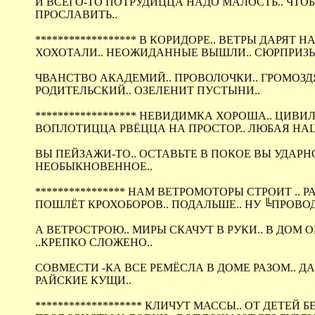
И ВСЕГО-ТО ПОТРУДИЦЦА НАДО МАЛОСТЬ.. ЧТОБ
ПРОСЛАВИТЬ..
****************** В КОРИДОРЕ.. ВЕТРЫ ДАРЯТ НАМ
ХОХОТАЛИ.. НЕОЖИДАННЫЕ ВЫШЛИ.. СЮРПРИЗЫ.. 
ЧВАНСТВО АКАДЕМИЙ.. ПРОВОЛОЧКИ.. ГРОМОЗДЯ
РОДИТЕЛЬСКИЙ.. ОЗЕЛЕНИТ ПУСТЫНИ..
****************** НЕВИДИМКА ХОРОША.. ЦИВИЛИЗ
ВОПЛОТИЦЦА РВЁЦЦА НА ПРОСТОР.. ЛЮБАЯ НАЦ
ВЫ ПЕЙЗАЖИ-ТО.. ОСТАВЬТЕ В ПОКОЕ ВЫ УДАРНО
НЕОБЫКНОВЕННОЕ..
**************** НАМ ВЕТРОМОТОРЫ СТРОИТ .. РА
ПОШЛЁТ КРОХОБОРОВ.. ПОДАЛЬШЕ.. НУ ╚ПРОВОДН
А ВЕТРОСТРОЮ.. МИРЫ СКАЧУТ В РУКИ.. В ДОМ О
..КРЕПКО СЛОЖЕНО..
СОВМЕСТИ -КА ВСЕ РЕМЁСЛА В ДОМЕ РАЗОМ.. Д
РАЙСКИЕ КУЩИ..
******************* КЛИЧУТ МАССЫ.. ОТ ДЕТЕЙ БЕ