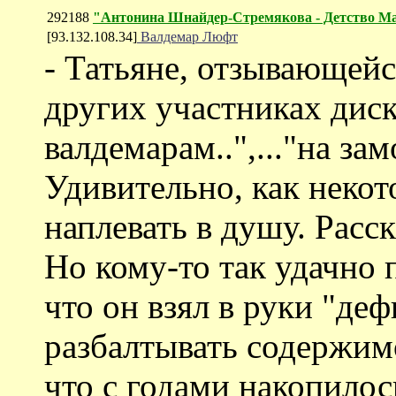
292188
"Антонина Шнайдер-Стремякова - Детство 
[93.132.108.34]
Валдемар Люфт
- Татьяне, отзывающей
других участниках диск
валдемарам..",..."на зам
Удивительно, как неко
наплевать в душу. Расск
Но кому-то так удачно 
что он взял в руки "де
разбалтывать содержимо
что с годами накопилос