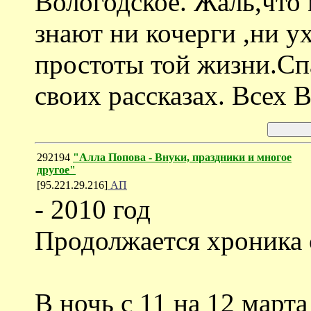
Вологодское. Жаль,что 
знают ни кочерги ,ни у
простоты той жизни.Спа
своих рассказах. Всех В
292194
"Алла Попова - Внуки, праздники и многое
другое"
[95.221.29.216]
АП
- 2010 год
Продолжается хроника 
В ночь с 11 на 12 март