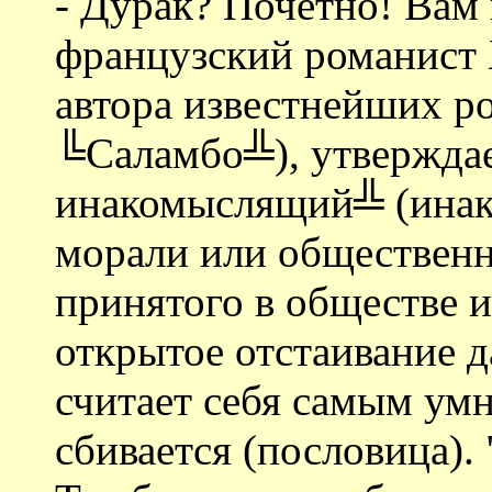
- Дурак? Почетно! Вам
французский романист X
автора известнейших 
╚Саламбо╩), утверждае
инакомыслящий╩ (инак
морали или общественн
принятого в обществе и
открытое отстаивание д
считает себя самым умн
сбивается (пословица).