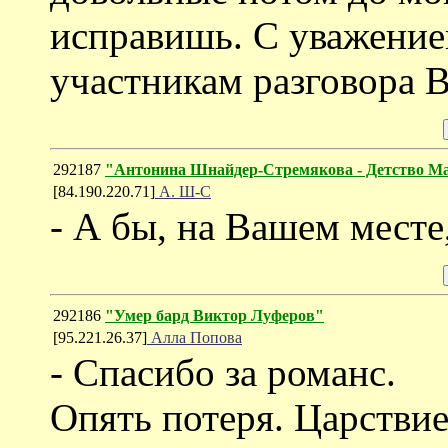
исправишь. С уважение
участникам разговора 
292187
"Антонина Шнайдер-Стремякова - Детство 
[84.190.220.71]
А. Ш-С
- А бы, на Вашем месте,
292186
"Умер бард Виктор Луферов"
[95.221.26.37]
Алла Попова
- Спасибо за романс.
Опять потеря. Царстви