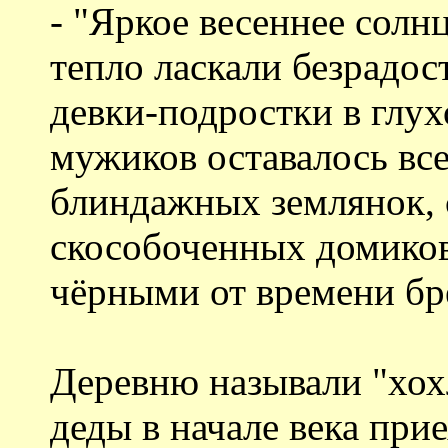
- "Яркое весеннее солн
тепло ласкали безрадос
девки-подростки в глух
мужиков оставалось все
блиндажных землянок, 
скособоченных домиков
чёрными от времени бр
Деревню называли "хох
деды в начале века при