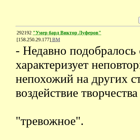
292192
"Умер бард Виктор Луферов"
[158.250.29.177]
ВМ
- Недавно подобралось 
характеризует неповто
непохожий на других ст
воздействие творчества
"тревожное".