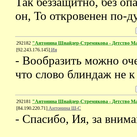
Так беззащитно, без оп
он, То откровенен по-д
292182
"Антонина Шнайдер-Стремякова - Детство 
[92.243.176.145]
Ия
- Вообразить можно оче
что слово блиндаж не к с
292181
"Антонина Шнайдер-Стремякова - Детство 
[84.190.220.71]
Антонина Ш-С
- Спасибо, Ия, за внима