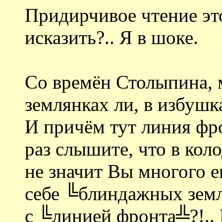
Придирчивое чтение это
исказить?.. Я в шоке.
Со времён Столыпина, 
землянках ли, в избушк
И причём тут линия фр
раз слышите, что в кол
не значит Вы многого 
себе ╚блиндажных земля
с ╚линией фронта╩?!..