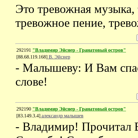
Это тревожная музыка,
тревожное пение, трево
292191
"Владимир Эйснер - Гранатовый остров"
[88.68.119.168]
В. Эйснер
- Малышеву: И Вам спа
слове!
292190
"Владимир Эйснер - Гранатовый остров"
[83.149.3.4]
александр малышев
- Владимир! Прочитал 