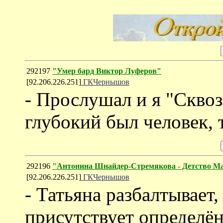
292197
"Умер бард Виктор Луферов"
[92.206.226.251]
ГКЧернышов
- Прослушал и я "Сквоз
глубокий был человек, 
292196
"Антонина Шнайдер-Стремякова - Детство 
[92.206.226.251]
ГКЧернышов
- Татьяна разбалтывает,
присутствует определё