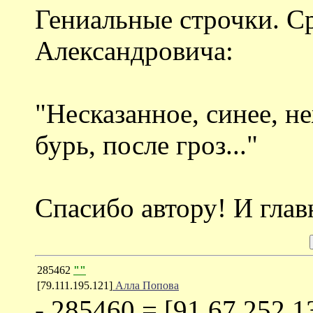
Гениальные строчки. С
Александровича:
"Несказанное, синее, н
бурь, после гроз..."
Спасибо автору! И глав
285462
""
[79.111.195.121]
Алла Попова
- 285460 = [91.67.252.