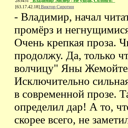
285451
"Владимир Эйснер - Не уходи, Солонго!"
[63.17.42.18]
Виктор Сиротин
- Владимир, начал чита
промёрз и негнущимися
Очень крепкая проза. Ч
продолжу. Да, только ч
волчицу" Яны Жемойтел
Исключительно сильная
в современной прозе. Т
определил дар! А то, ч
скорее всего, не замети