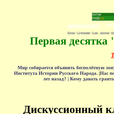
Портал
|
Содержание
|
О нас
|
Авторам
|
Но
Первая десятка 
Т
Мир собирается объявить бесполётную зон
Института Истории Русского Народа.
|
Нас п
лет назад? |
Кому давать грант
Дискуссионный к