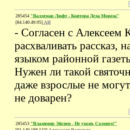
285454
"Валдемар Люфт - Контора Деда Мороза"
[84.140.49.95]
АИ
- Согласен с Алексеем 
расхваливать рассказ,
языком районной газет
Нужен ли такой святочн
даже взрослые не могут
не доварен?
285453
"Владимир Эйснер - Не уходи, Солонго!"
[91.149.188.133]
Александр Волкович