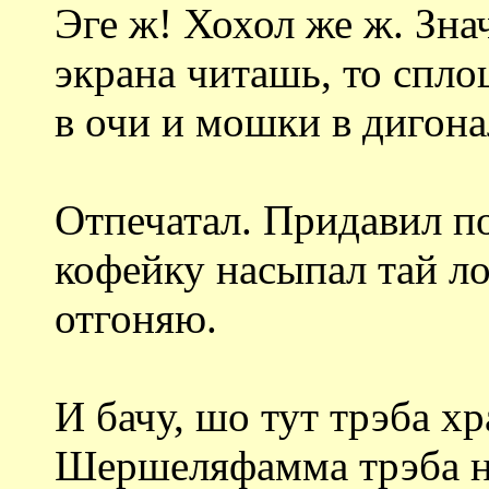
Эге ж! Хохол же ж. Зна
экрана читашь, то спло
в очи и мошки в дигона
Отпечатал. Придавил п
кофейку насыпал тай ло
отгоняю.
И бачу, шо тут трэба х
Шершеляфамма трэба на