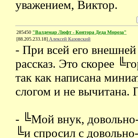
уважением, Виктор.
285450
"Валдемар Люфт - Контора Деда Мороза"
[88.205.233.18]
Алексей Казовский
- При всей его внешней
рассказ. Это скорее ╚г
так как написана мини
слогом и не вычитана.
- ╚Мой внук, довольн
╚и спросил с довольно