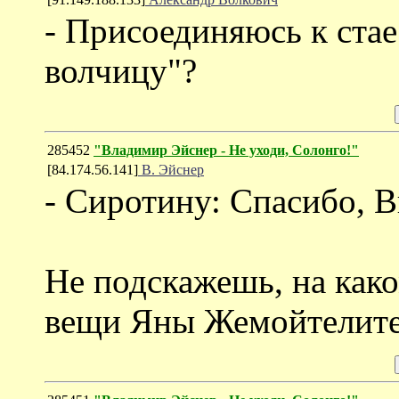
- Присоединяюсь к стае
волчицу"?
285452
"Владимир Эйснер - Не уходи, Солонго!"
[84.174.56.141]
В. Эйснер
- Сиротину: Спасибо, В
Не подскажешь, на как
вещи Яны Жемойтелит