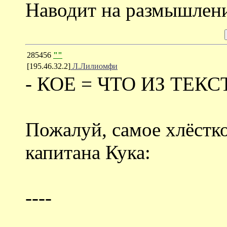
Наводит на размышлени
285456
""
[195.46.32.2]
Л.Лилиомфи
- КОЕ = ЧТО ИЗ ТЕКС
Пожалуй, самое хлёстк
капитана Кука:
----