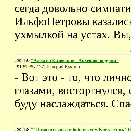
сегда довольно симпат
ИльфоПетровы казались
ухмылкой на устах. Вы,
285459
"Алексей Казовский - Археология души"
[91.67.252.137]
Валерий Куклин
- Вот это - то, что лич
глазами, восторгнулся, 
буду наслаждаться. Спа
285458
""Помогите спасти библиотеку. Крик души