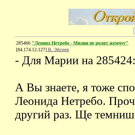
285466
"Леонид Нетребо - Мидии не родят жемчуг"
[84.174.12.127]
В. Эйснер
- Для Марии на 285424
А Вы знаете, я тоже с
Леонида Нетребо. Прочи
другий раз. Ще темниш