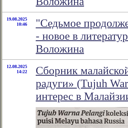
Воложина
19.08.2025
"Седьмое продолже
10:46
- новое в литерат
Воложина
12.08.2025
Cборник малайской
14:22
радуги» (Tujuh War
интерес в Малайзи