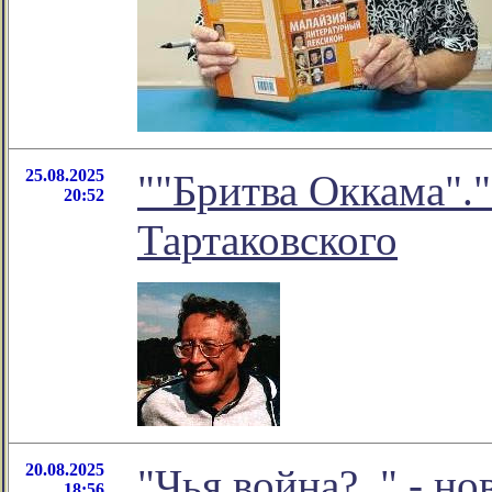
25.08.2025
""Бритва Оккама"."
20:52
Тартаковского
20.08.2025
"Чья война?.." - н
18:56