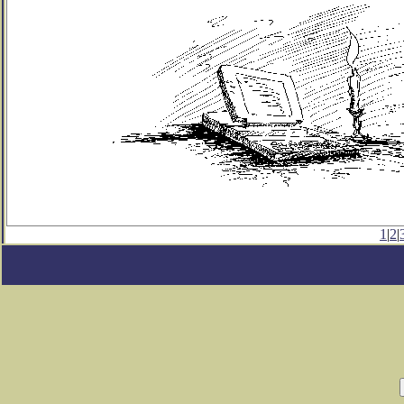
1
|
2
|