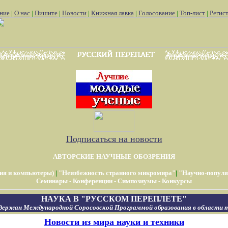
ние
|
О нас
|
Пишите
|
Новости
|
Книжная лавка
|
Голосование
|
Топ-лист
|
Регис
Подписаться на новости
АВТОРСКИЕ НАУЧНЫЕ ОБОЗРЕНИЯ
ия и компьютеры)
|
"Неизбежность странного микромира"
|
"Научно-популя
Семинары - Конференции - Симпозиумы - Конкурсы
НАУКА В "РУССКОМ ПЕРЕПЛЕТЕ"
держан Международной Соросовской Программой образования в области т
Новости из мира науки и техники