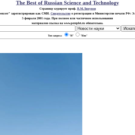
The Best of Russian Science and Technology
Страницу курирует проф.
В.М.Липунов
реплет" зарегистрирован как СМИ.
Свидетельство
о регистрации в Министерстве печати РФ: Эл.
5 февраля 2001 года. При полном или частичном использовании
материалов ссылка на www.pereplet.ru обязательна.
Тип запроса:
"И"
"Или"