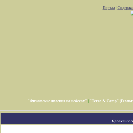
Портал
|
Содержа
"Физические явления на небесах"
|
"Terra & Comp" (Геолог
Проект под