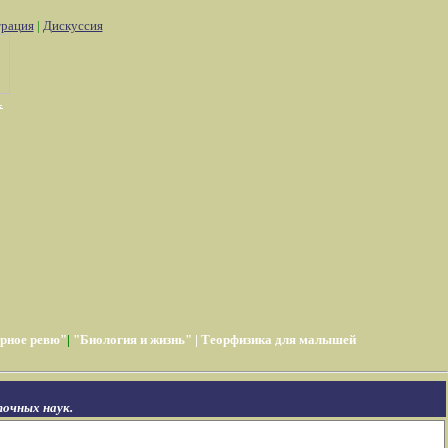
трация
|
Дискуссия
рное ревю"
|
"Биология и жизнь"
|
Теорфизика для малышей
очных наук.