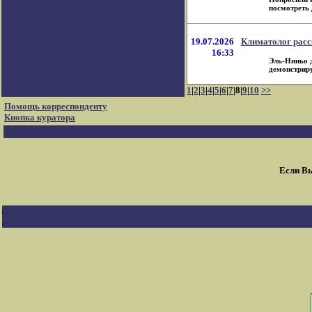
посмотреть 
19.07.2026
Климатолог расс
16:33
Эль-Ниньо д
демонстрируе
1
|
2
|
3
|
4
|
5
|
6
|
7
|8|
9
|
10
>>
Помощь корреспонденту
Кнопка куратора
Если Вы