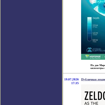
На дне Мир
километры н
19.07.2026
Публичная лекци
17:35