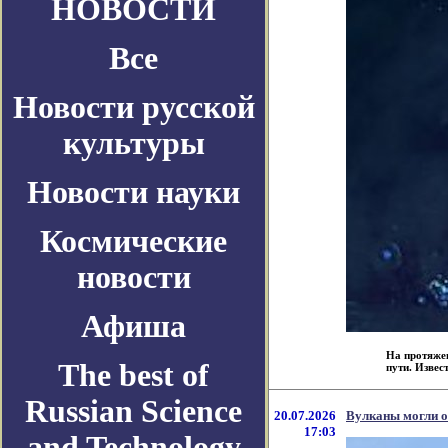
НОВОСТИ
Все
Новости русской
культуры
Новости науки
Космические
новости
Афиша
На протяжен
The best of
пути. Извест
Russian Science
20.07.2026
Вулканы могли о
17:03
and Technology