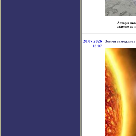
Авторы нов
задолго до п
20.07.2026
Земля замедляет
15:07