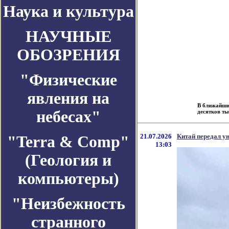
Наука и культура
НАУЧНЫЕ
ОБОЗРЕНИЯ
"Физические
явления на
В ближайшие
небесах"
десятков тыс
21.07.2026
Китай передал у
"Terra & Comp"
13:03
(Геология и
компьютеры)
"Неизбежность
странного