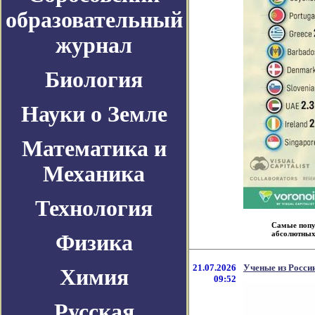
образовательный
журнал
Биология
Науки о Земле
Математика и
Механика
Технология
Самые попу
абсолютных 
Физика
21.07.2026
Ученые из Росси
Химия
09:52
Русская