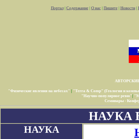
Портал
|
Содержание
|
О нас
|
Пишите
|
Новости
|
АВТОРСКИ
"Физические явления на небесах"
|
"Terra & Comp" (Геология и компь
"Научно-популярное ревю"
|
"М
Семинары - Конфе
НАУКА 
НАУКА