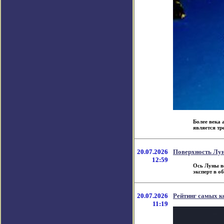
Более века 
является трет
20.07.2026
Поверхность Лун
12:59
Ось Луны ве
эксперт в обл
20.07.2026
Рейтинг самых к
11:19