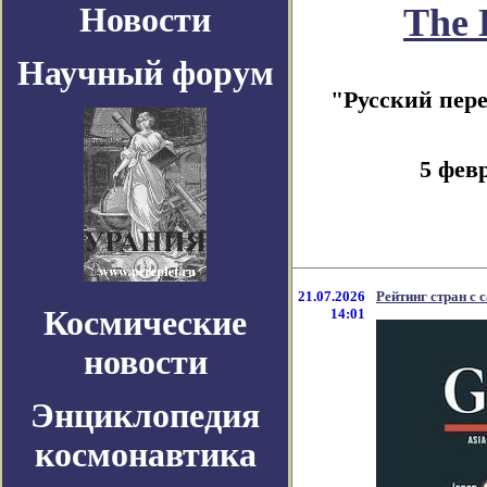
Новости
The 
Научный форум
"Русский пер
5 фев
21.07.2026
Рейтинг стран с
Космические
14:01
новости
Энциклопедия
космонавтика