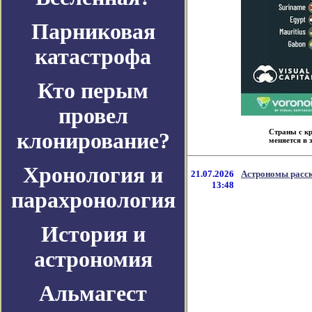
Парниковая
катастрофа
Кто перым
провел
Страны с кр
клонирование?
меняется в з
Хронология и
21.07.2026
Астрономы расск
13:48
парахронология
История и
астрономия
Альмагест