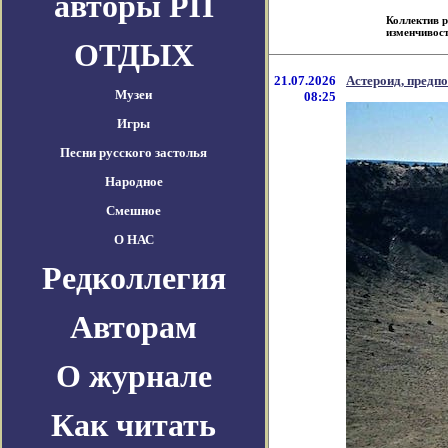
авторы РП
Коллектив 
изменчивост
ОТДЫХ
21.07.2026
Астероид, предп
Музеи
08:25
Игры
Песни русского застолья
Народное
Смешное
О НАС
Редколлегия
Авторам
О журнале
Как читать