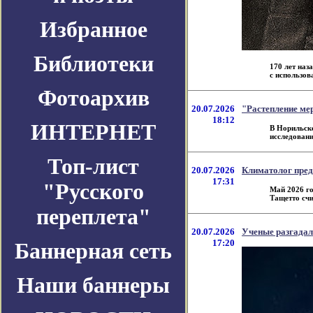
Избранное
Библиотеки
170 лет наз
с использова
Фотоархив
20.07.2026
"Растепление ме
18:12
ИНТЕРНЕТ
В Норильске
исследований
Топ-лист
20.07.2026
Климатолог пред
17:31
"Русского
Май 2026 го
Тащетто счита
переплета"
20.07.2026
Ученые разгадал
17:20
Баннерная сеть
Наши баннеры