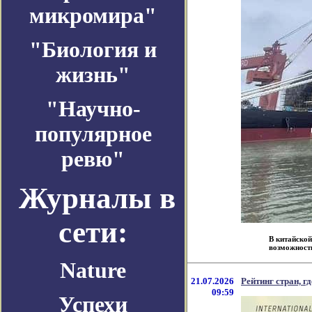
микромира"
"Биология и
жизнь"
"Научно-
популярное
ревю"
Журналы в
сети:
В китайской
возможность
Nature
21.07.2026
Рейтинг стран, г
09:59
Успехи