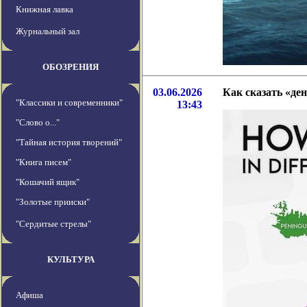
Книжная лавка
Журнальный зал
ОБОЗРЕНИЯ
03.06.2026
Как сказать «де
"Классики и современники"
13:43
"Слово о..."
"Тайная история творений"
"Книга писем"
"Кошачий ящик"
"Золотые прииски"
"Сердитые стрелы"
КУЛЬТУРА
Афиша