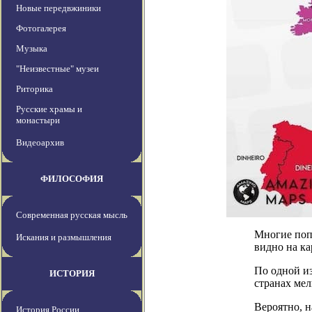
Новые передвжиники
Фотогалерея
Музыка
"Неизвестные" музеи
Риторика
Русские храмы и
монастыри
Видеоархив
ФИЛОСОФИЯ
Современная русская мысль
Многие попу
Искания и размышления
видно на ка
По одной из
ИСТОРИЯ
странах мел
Вероятно, н
История России