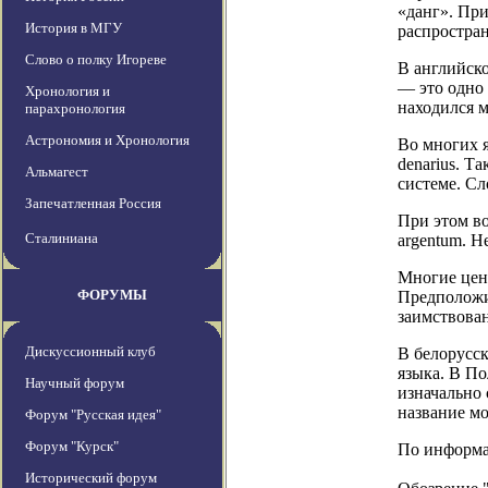
«данг». При
История в МГУ
распростран
Слово о полку Игореве
В английско
— это одно
Хронология и
находился 
парахронология
Астрономия и Хронология
Во многих 
denarius. Т
Альмагест
системе. Сл
Запечатленная Россия
При этом во
Сталиниана
argentum. Н
Многие цен
ФОРУМЫ
Предположит
заимствован
Дискуссионный клуб
В белорусск
языка. В По
Научный форум
изначально 
название мо
Форум "Русская идея"
Форум "Курск"
По информац
Исторический форум