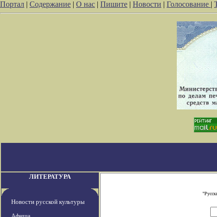
Портал
|
Содержание
|
О нас
|
Пишите
|
Новости
|
Голосование
|
ЛИТЕРАТУРА
"Русск
Новости русской культуры
Афиша