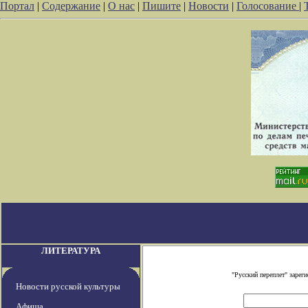
Портал
|
Содержание
|
О нас
|
Пишите
|
Новости
|
Голосование
|
ЛИТЕРАТУРА
"Русский переплет" заре
Новости русской культуры
Афиша