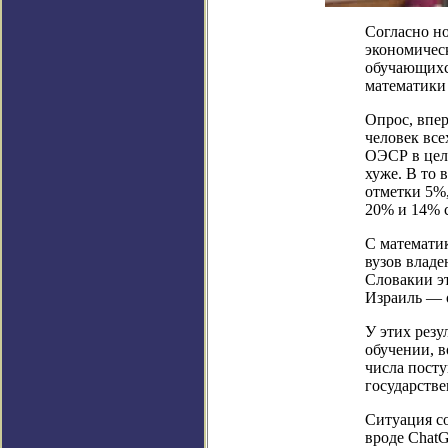
Согласно н
экономическ
обучающихс
математики 
Опрос, впе
человек все
ОЭСР в цело
хуже. В то 
отметки 5%
20% и 14% 
С математи
вузов владе
Словакии эт
Израиль — 
У этих резу
обучении, 
числа пост
государств
Ситуация с
вроде Chat