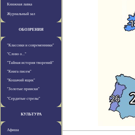
Книжная лавка
Журнальный зал
ОБОЗРЕНИЯ
"Классики и современники"
"Слово о..."
"Тайная история творений"
"Книга писем"
"Кошачий ящик"
"Золотые прииски"
"Сердитые стрелы"
КУЛЬТУРА
Афиша