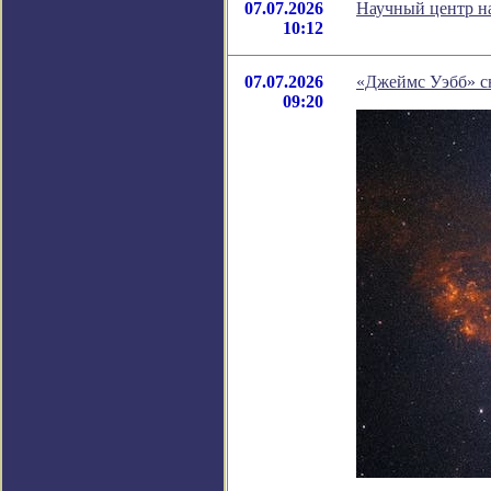
07.07.2026
Научный центр на
10:12
07.07.2026
«Джеймс Уэбб» сн
09:20