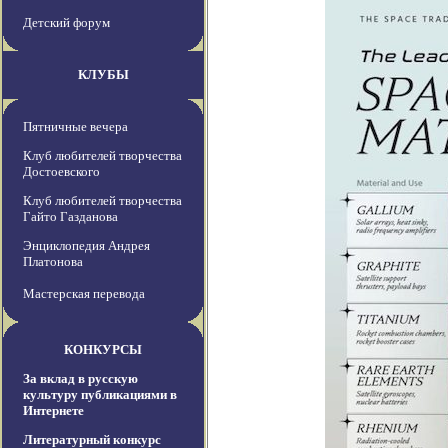
Детский форум
КЛУБЫ
Пятничные вечера
Клуб любителей творчества
Достоевского
Клуб любителей творчества
Гайто Газданова
Энциклопедия Андрея
Платонова
Мастерская перевода
КОНКУРСЫ
За вклад в русскую
культуру публикациями в
Интернете
Литературный конкурс