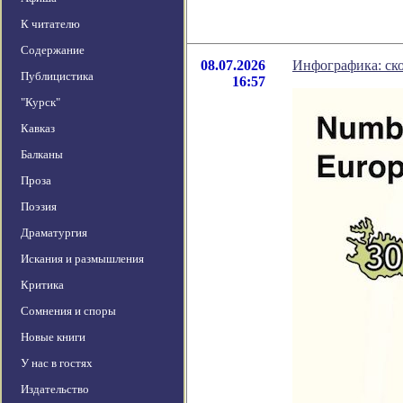
К читателю
Содержание
08.07.2026
Инфографика: ско
Публицистика
16:57
"Курск"
Кавказ
Балканы
Проза
Поэзия
Драматургия
Искания и размышления
Критика
Сомнения и споры
Новые книги
У нас в гостях
Издательство