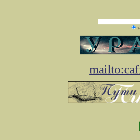
S
mailto:ca